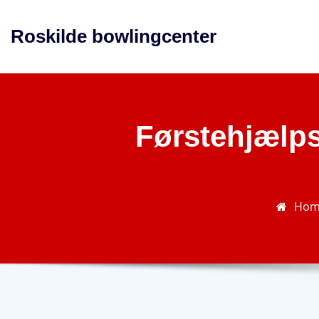
Skip
to
Roskilde bowlingcenter
content
Førstehjælpsk
Hom