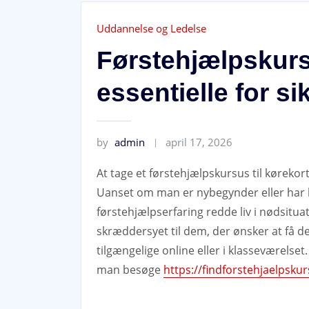
Uddannelse og Ledelse
Førstehjælpskurse
essentielle for s
by
admin
april 17, 2026
At tage et førstehjælpskursus til kørekort e
Uanset om man er nybegynder eller har k
førstehjælpserfaring redde liv i nødsitua
skræddersyet til dem, der ønsker at få d
tilgængelige online eller i klasseværelse
man besøge
https://findforstehjaelpsku