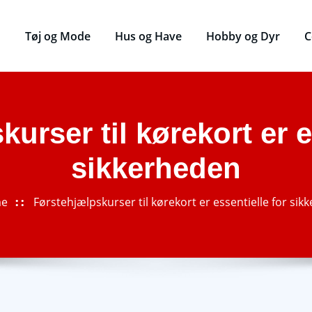
Tøj og Mode
Hus og Have
Hobby og Dyr
C
urser til kørekort er e
sikkerheden
e
Førstehjælpskurser til kørekort er essentielle for si