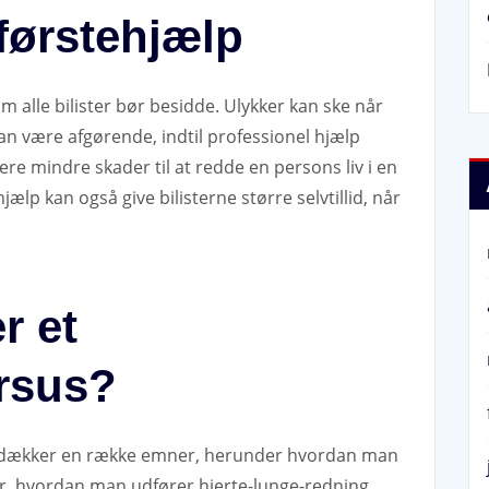
førstehjælp
m alle bilister bør besidde. Ulykker kan ske når
an være afgørende, indtil professionel hjælp
re mindre skader til at redde en persons liv i en
jælp kan også give bilisterne større selvtillid, når
r et
rsus?
ort dækker en række emner, herunder hvordan man
r, hvordan man udfører hjerte-lunge-redning