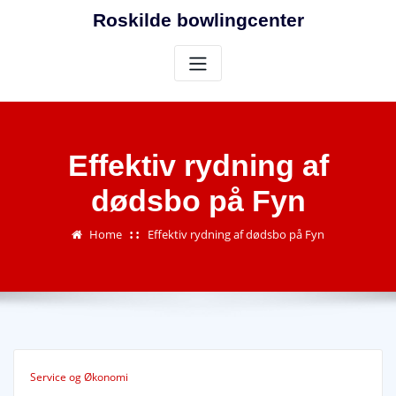
Skip
Roskilde bowlingcenter
to
content
Effektiv rydning af
dødsbo på Fyn
Home
Effektiv rydning af dødsbo på Fyn
Service og Økonomi